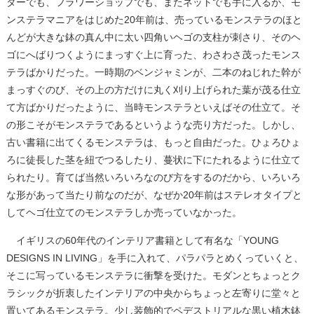
ターでも、フラワーショップでも、またネットでも手に入るが、モ
ンステラマニアをはじめた20年前は、売っているモンステラのほと
んどが大きな鉢の真ん中に太い四角いヘゴの支柱が刺さり、そのヘ
ゴにへばりつくようにまっすぐ上に育った、わさわさ茂ったモンス
テラばかりだった。一時期のベンジャミンが、二本のねじれた幹が
まっすぐのび、その上の方だけに丸く刈り上げられた葉が茂る仕立
て方ばかりだったように、当時モンステラといえばその仕立て。そ
の形こそがモンステラであるというような売り方だった。しかし、
古い書籍に出てくるモンステラは、もっと自由だった。ひょろひょ
ろに徒長した茎を紐でつるしたり、蔓状に下にたれるように仕立て
られたり。育てば当然いろいろなのび方をするのだから、いろいろ
な形があって当たり前なのだが、なぜか20年前はステレオタイプと
してヘゴ仕立てのモンステラしか売っていなかった。
イギリスの60年代のインテリア書籍として有名な「YOUNG
DESIGNS IN LIVING」を手に入れて、パラパラとめくっていくと、
そこに写っているモンステラに衝撃を受けた。モダンとちょっとク
ラシックが折衷したインテリアの中央からちょっと左寄りに堂々と
置いてあるモンステラ。少し装飾的でペデストリアルな黒い植木鉢