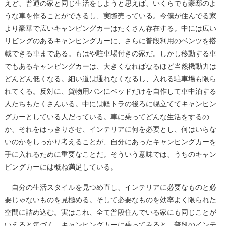
えど、普通の家と同じ生活をしようと思えば、いくらでも豪邸のよ
うな車を作ることができるし、実際売っている。今僕が住んでる家
より豪華で広いキャンピングカーはたくさん存在する。中には広い
リビングのあるキャンピングカーに、さらに普段利用のベンツを搭
載できる車まである。もはや駐車場付きの家だ。しかし移動する車
でもあるキャンピングカーは、大きくなればなるほど当然機動力は
どんどん低くなる。細い道は通れなくなるし、入れる駐車場も限ら
れてくる。反対に、貨物用バンにベッドだけを自作して車中泊する
人たちもたくさんいる。中には軽トラの後ろに幌立ててキャンピン
グカーとしている人だっている。車に乗ってどんな生活をするの
か、それをはっきりさせ、インテリアに何を必要とし、何はいらな
いのかをしっかり考えることが、自分にあったキャンピングカーを
手に入れるために重要なことだ。そういう意味では、うちのキャン
ピングカーには概ね満足している。
自分の生活スタイルを見つめ直し、インテリアに必要なものと必
要じゃないものを見極める。そして必要なものを効率よく限られた
空間に詰め込む。実はこれ、全て普段住んでいる家にも同じことが
いえると気づく。キャンピングカーに乗ってみると、普段のインテ