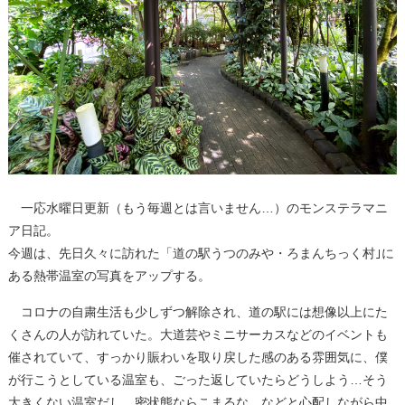
一応水曜日更新（もう毎週とは言いません…）のモンステラマニ
ア日記。
今週は、先日久々に訪れた「道の駅うつのみや・ろまんちっく村｣に
ある熱帯温室の写真をアップする。
コロナの自粛生活も少しずつ解除され、道の駅には想像以上にた
くさんの人が訪れていた。大道芸やミニサーカスなどのイベントも
催されていて、すっかり賑わいを取り戻した感のある雰囲気に、僕
が行こうとしている温室も、ごった返していたらどうしよう…そう
大きくない温室だし、密状態ならこまるな…などと心配しながら中