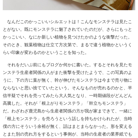
なんだこのかっこいいシルエットは！こんなモンステラは見たこ
とがない。既にモンステラに魅了されていたのだが、さらにもっと
かっこいい、なにか新しい植物を見つけたかのような衝撃だった。
そのとき、観葉植物は仕立て方次第で、まるで違う植物かというく
らい印象が変わるのかということを知った。
それをだいぶ前にもブログか何かに書いた。するとそれを見たモ
ンステラ生産者関係の人がまた衝撃を受けたようで、この写真のよ
うに、下の方に葉が無く、幹が伸びたモンステラは今まで売り物に
ならないと思い捨てていたという。そんなものが売れるのかと、半
信半疑でそれを売ってみたら大人気となり、一時期値段がどんどん
高騰した。それが「根上がりモンステラ」「幹立ちモンステラ」
だ。わざわざ鹿児島から生産者関係の方が我が家まできて、一緒に
「根上モンステラ」を売ろうという話しを持ちかけられたが、当時
僕の方にそういう余裕が無く、話はまとまらなかった。形を変える
とまた別の売れ方をするという事例が、当時の生産者の業界紙でも