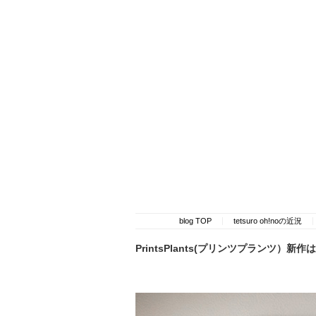
blog TOP
tetsuro oh!noの近況
PrintsPlants(プリンツプランツ）新作