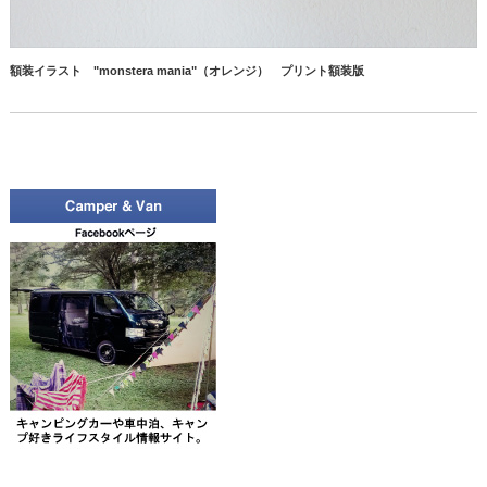
額装イラスト "monstera mania"（オレンジ） プリント額装版