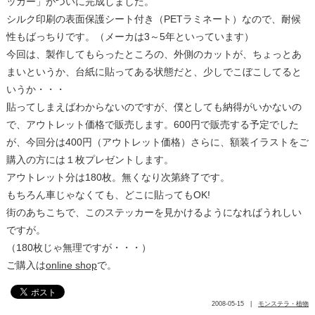
ッカー」がついに完成しました。
シルク印刷の表面保護シート付き（PETラミネート）なので、耐候
性もばっちりです。（メーカは3～5年といっています）
今回は、製作してもらったところの、外側のカットが、ちょっとあ
まいというか、台紙に貼ってある状態だと、少しでこぼこしてると
いうか・・・
貼ってしまえばわからないのですが、僕としても納得がいかないの
で、アウトレット価格で販売します。600円で販売する予定でした
が、今回分は400円（アウトレット価格）さらに、額装イラストをご
購入の方には１枚プレゼントします。
アウトレット分は180枚。無くなり次第終了です。
もちろん車じゃなくても、どこに貼ってもOK!
街のあちこちで、このステッカーを見かけるようになればうれしい
ですが。
（180枚じゃ無理ですが・・・）
ご購入は
online shop
で。
2008-05-15 |
モンステラ・植物