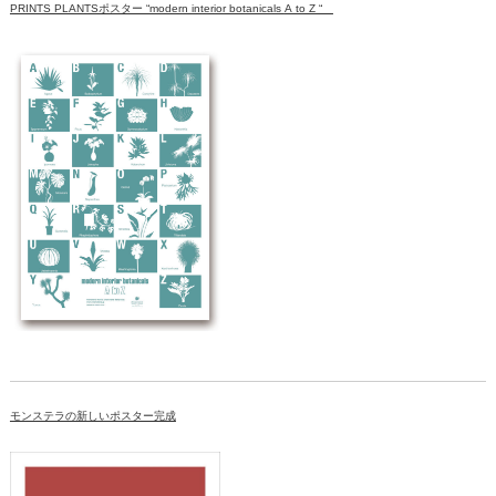
PRINTS PLANTSポスター “modern interior botanicals A to Z “
モンステラの新しいポスター完成