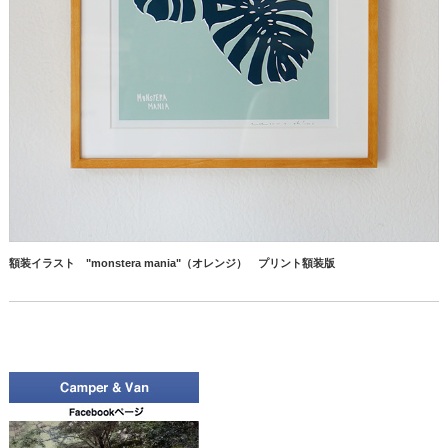
額装イラスト "monstera mania"（オレンジ） プリント額装版