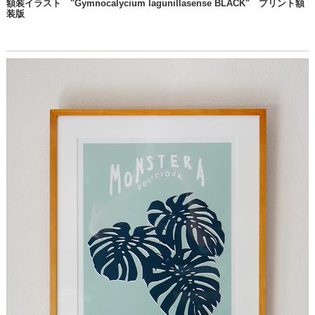
額装イラスト "Gymnocalycium lagunillasense BLACK" プリント額
装版