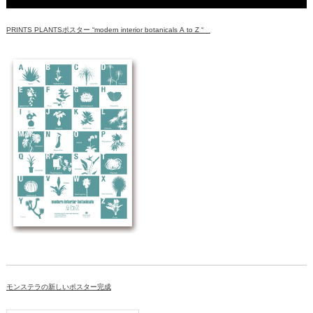
PRINTS PLANTSポスター “modern interior botanicals A to Z “
モンステラの新しいポスター完成