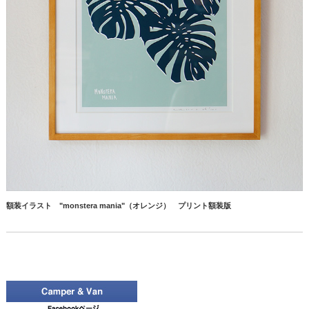
額装イラスト "monstera mania"（オレンジ） プリント額装版