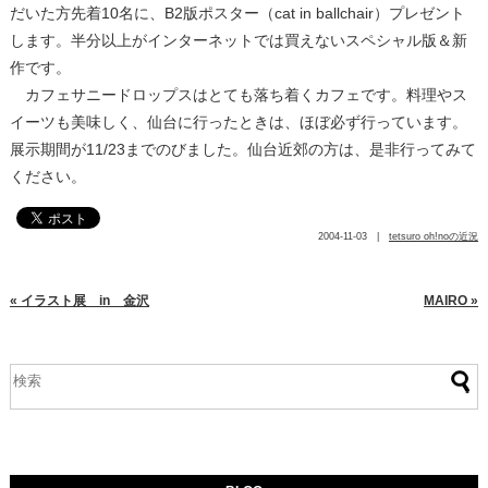
だいた方先着10名に、B2版ポスター（cat in ballchair）プレゼント
します。半分以上がインターネットでは買えないスペシャル版＆新
作です。
カフェサニードロップスはとても落ち着くカフェです。料理やス
イーツも美味しく、仙台に行ったときは、ほぼ必ず行っています。
展示期間が11/23までのびました。仙台近郊の方は、是非行ってみて
ください。
2004-11-03 |
tetsuro oh!noの近況
« イラスト展 in 金沢
MAIRO »