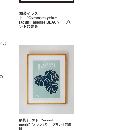
額装イラス
ト "Gymnocalycium
lagunillasense BLACK" プリ
ント額装版
イよ
の
額装イラスト "monstera
mania"（オレンジ） プリント額装
版