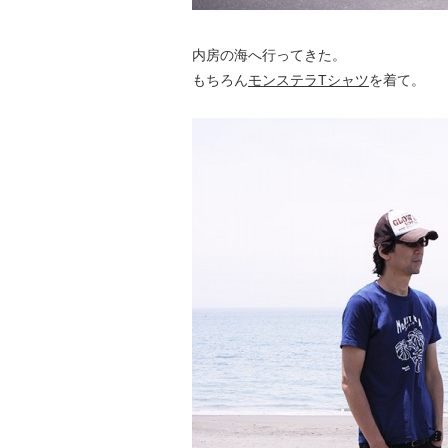
内房の海へ行ってきた。
もちろん
モンステラTシャツ
を着て。