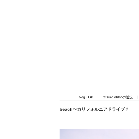
blog TOP
tetsuro oh!noの近況
beach〜カリフォルニアドライブ？