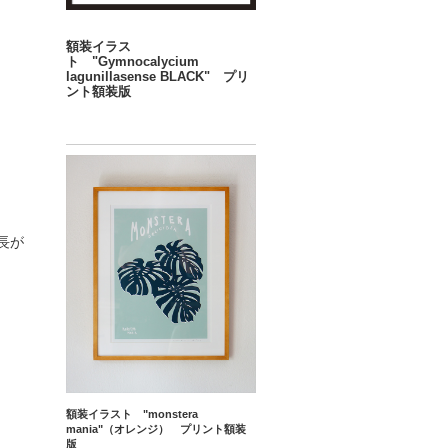
額装イラス
ト "Gymnocalycium
lagunillasense BLACK" プリ
ント額装版
長が
額装イラスト "monstera
mania"（オレンジ） プリント額装
版