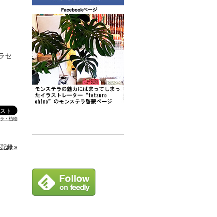
ラセ
ラ・植物
記録 »