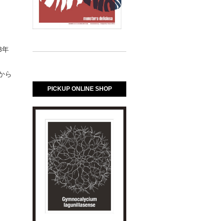
3年
から
PICKUP ONLINE SHOP