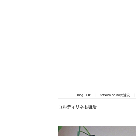
blog TOP
tetsuro oh!noの近況
コルディリネも復活