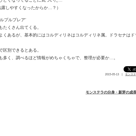
ひどくなってることに気づいた…
結露しやすくなったからか…？）
ルプルプレア’
もたくさん出てくる。
よくあるが、基本的にはコルディリネはコルディリネ属。ドラセナはド
で区別できるとある。
も多く、調べるほど情報がめちゃくちゃで、整理が必要か…。
2015-05-13 |
モンステ
モンステラの分身・新芽の成長