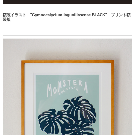
額装イラスト "Gymnocalycium lagunillasense BLACK" プリント額
装版