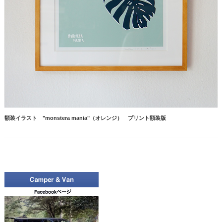
額装イラスト "monstera mania"（オレンジ） プリント額装版