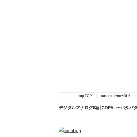
blog TOP
tetsuro oh!noの近況
デジタルアナログ時計COPAL〜パタパ