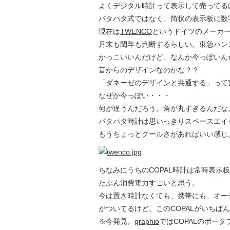
よくデジタル時計って表示して売ってる
パタパタ式ではなく、筒状の表示板に数
現在は
TWENCO
というドイツのメーカ
月末も閏年も判断するらしい。東急ハン
かっこいいんだけど、なんか今っぽいん
昔からのデザインなのかな？？
「ダネーゼのデザインと共通する」って
なぜか今っぽい・・・
何が違うんだろう。角が丸すぎるんだな
パタパタ時計は思いっきりスペースエイ
もうちょっとクールさがあればいい感じ
ちなみにうちのCOPAL時計は常時表示
たぶん消費電力すごいと思う。
今は置き時計なくても、携帯にも、オー
がついてるけど、このCOPALがいちば
※今発見。
graphio
ではCOPALのポー