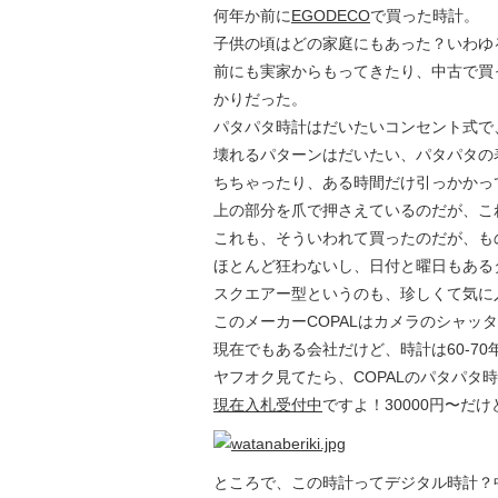
何年か前に
EGODECO
で買った時計。
子供の頃はどの家庭にもあった？いわゆ
前にも実家からもってきたり、中古で買
かりだった。
パタパタ時計はだいたいコンセント式で
壊れるパターンはだいたい、パタパタの
ちちゃったり、ある時間だけ引っかかっ
上の部分を爪で押さえているのだが、こ
これも、そういわれて買ったのだが、も
ほとんど狂わないし、日付と曜日もある
スクエアー型というのも、珍しくて気に
このメーカーCOPALはカメラのシャッ
現在でもある会社だけど、時計は60-7
ヤフオク見てたら、COPALのパタパタ
現在入札受付中
ですよ！30000円〜だ
ところで、この時計ってデジタル時計？