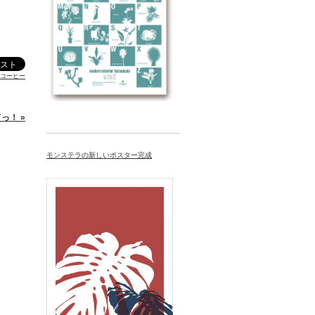
コーヒー
っ！ »
モンステラの新しいポスター完成