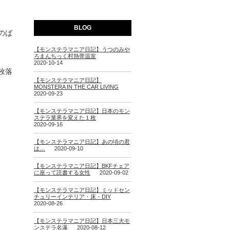
BLOG
のば
【モンステラマニア日記】うつのみや
ろまんちっく村熱帯温室
2020-10-14
枚落
【モンステラマニア日記】
MONSTERA IN THE CAR LIVING
2020-09-23
【モンステラマニア日記】日本のモン
ステラ業界を変えた１枚
2020-09-16
【モンステラマニア日記】あの頃の君
は…
2020-09-10
【モンステラマニア日記】BKFチェア
に座って読書する女性
2020-09-02
【モンステラマニア日記】ミッドセン
チュリーインテリア・床・DIY
2020-08-26
【モンステラマニア日記】日本三大モ
ンステラ名瀑
2020-08-12