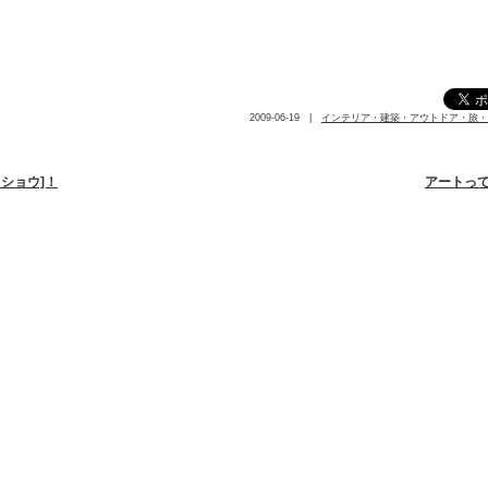
2009-06-19 |
インテリア・建築・アウトドア・旅・
・ショウ]！
アートって