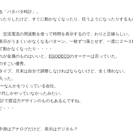
る「パタパタ時計」。
ったりしたけど、すぐに動かなくなったり、狂うようになったりするも
、交流電流の周波数を使って時間を表示するので、わりと正確らしい。
表示がうまくいかなくなるパターン。一枚ずつ落とせず、一度に２〜３
て動かなくなったり・・・・
れが金属のものはいいと、
EGODECO
のオーナーは言っていた。
のすごい優秀。
タイプ。月末は自分で調整しなければならないけど、全く壊れない。
入った。
ターなんかをつくっている会社。
0年代しかやっていなかったみたい。
時計で渡辺力デザインのものもあるんですね。
けど・・・
中身はアナログだけど、表示はデジタル？