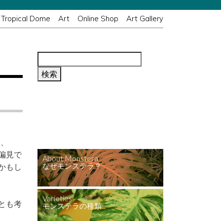
Tropical Dome
Art
Online Shop
Art Gallery
Monstera Mania TOP
モンステラ・マニア トップ
ら、
偏見で
About Monstera
かもし
なぜモンステラ？
Varieties
とも考
モンステラの種類