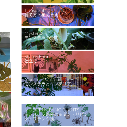
Transplanting
育て方・植え替え
Mysterious
モンステラの疑問
Shap & Form
仕立て
Monstera & Interior
モンステラとインテリア
MODERN LIVING PLANTS
モンステラ以外のモダン・リビン
グ・プランツ達