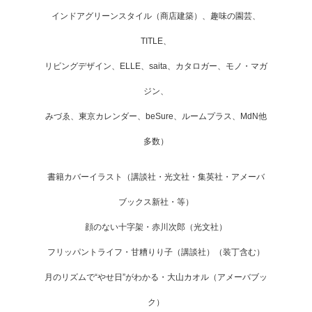
インドアグリーンスタイル（商店建築）、趣味の園芸、
TITLE、
リビングデザイン、ELLE、saita、カタロガー、モノ・マガ
ジン、
みづゑ、東京カレンダー、beSure、ルームプラス、MdN他
多数）
書籍カバーイラスト（講談社・光文社・集英社・アメーバ
ブックス新社・等）
顔のない十字架・赤川次郎（光文社）
フリッパントライフ・甘糟りり子（講談社）（装丁含む）
月のリズムで“やせ日”がわかる・大山カオル（アメーバブッ
ク）