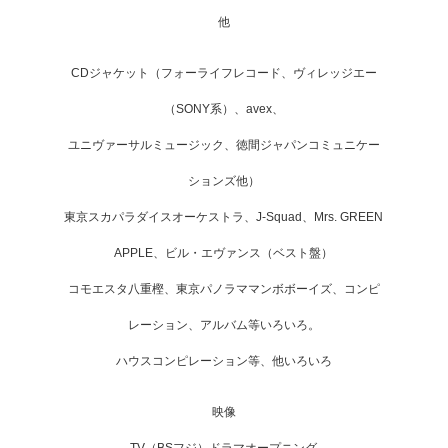
他
CDジャケット（フォーライフレコード、ヴィレッジエー
（SONY系）、avex、
ユニヴァーサルミュージック、徳間ジャパンコミュニケー
ションズ他）
東京スカパラダイスオーケストラ、J-Squad、Mrs. GREEN
APPLE、ビル・エヴァンス（ベスト盤）
コモエスタ八重樫、東京パノラママンボボーイズ、コンピ
レーション、アルバム等いろいろ。
ハウスコンピレーション等、他いろいろ
映像
TV（BSフジ）ドラマオープニング