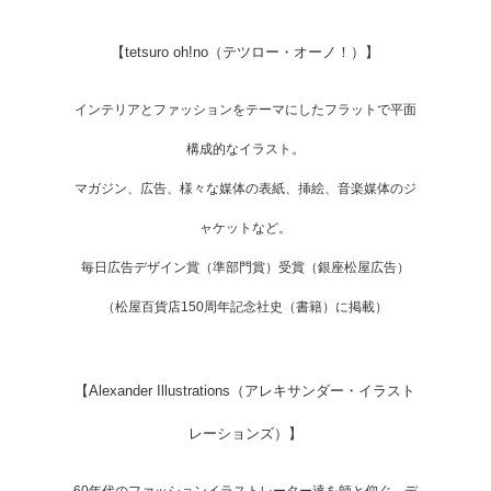
【tetsuro oh!no（テツロー・オーノ！）】
インテリアとファッションをテーマにしたフラットで平面
構成的なイラスト。
マガジン、広告、様々な媒体の表紙、挿絵、音楽媒体のジ
ャケットなど。
毎日広告デザイン賞（準部門賞）受賞（銀座松屋広告）
（松屋百貨店150周年記念社史（書籍）に掲載）
【Alexander Illustrations（アレキサンダー・イラスト
レーションズ）】
60年代のファッションイラストレーター達を師と仰ぐ、デ