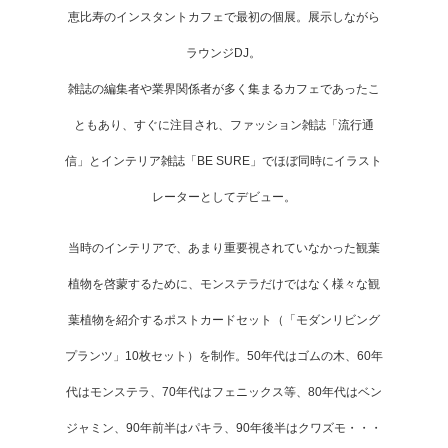
恵比寿のインスタントカフェで最初の個展。展示しながら
ラウンジDJ。
雑誌の編集者や業界関係者が多く集まるカフェであったこ
ともあり、すぐに注目され、ファッション雑誌「流行通
信」とインテリア雑誌「BE SURE」でほぼ同時にイラスト
レーターとしてデビュー。
当時のインテリアで、あまり重要視されていなかった観葉
植物を啓蒙するために、モンステラだけではなく様々な観
葉植物を紹介するポストカードセット（「モダンリビング
プランツ」10枚セット）を制作。50年代はゴムの木、60年
代はモンステラ、70年代はフェニックス等、80年代はベン
ジャミン、90年前半はパキラ、90年後半はクワズモ・・・