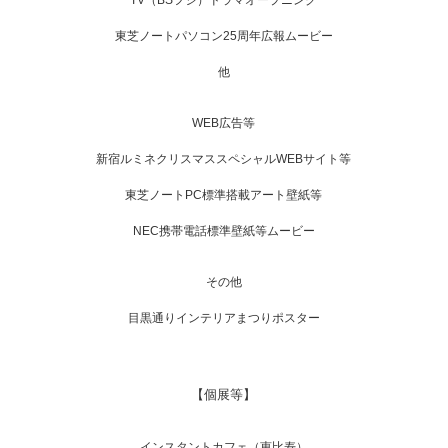
東芝ノートパソコン25周年広報ムービー
他
WEB広告等
新宿ルミネクリスマススペシャルWEBサイト等
東芝ノートPC標準搭載アート壁紙等
NEC携帯電話標準壁紙等ムービー
その他
目黒通りインテリアまつりポスター
【個展等】
インスタントカフェ（恵比寿）