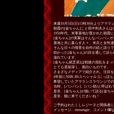
来週10月5日(日)15時30分よりア
朝霞の[金ちゃん]こと田中利夫さんは1
1950年代、米軍基地が置かれた朝
[金ちゃん]の実家はそんなパンパンガ
基地と共に暮らす人々、米兵と女性達
そんな日々の情景を自作の絵と語りで
幼かった[金ちゃん]の目を通して語
溢れています。
[金ちゃん紙芝居]は戦後の混乱をま
とても意味深く、面白いものです。
さまざなメディアで紹介され、注目を
4年前にNHK BSスペシャル [に
希望していたアマランスラウンジでの
当時、[パンパン]、[パン助]と呼ば
是非、[金ちゃん]が描いて語る[金ち
是非、観に来てくださいね！
ご予約はわたくしレジーヌと関係者に
メッセージ、messenger、コメント欄な