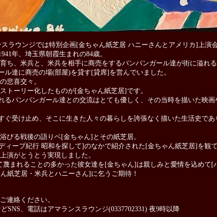
マランスラウンジでは特別企画[金ちゃん紙芝居 ハニーさんとアメリカ]上
941年、埼玉県朝霞生まれの84歳。
霞に育ち、米兵と、米兵を相手に商売をするパンパンガール達が街に溢れ
ール達に商売の場(部屋)を貸す[貸席]を営んでいました。
の悲喜交々。
ストーリー化したものが[金ちゃん紙芝居]です。
られるパンパンガール達との交流はとても優しく、その当時を描いた映
っすぐ受け止め、そこに生きた人々の暮らしを誇張なく描いた生活史で
浴びる戦後の語りベ[金ちゃん]とその紙芝居。
っぽんディープ紀行 昭和を探して]のなかで紹介された[金ちゃん紙芝居]を
上演がとうとう実現しました。
れて蔑まれることの多かった彼女達を[金ちゃん]は親しみと愛情を込めて[
ゃん紙芝居・米兵とハニーさん]に乞うご期待！
ご連絡ください。
どSNS、電話はアマランスラウンジ(0337702331) 夜9時以降